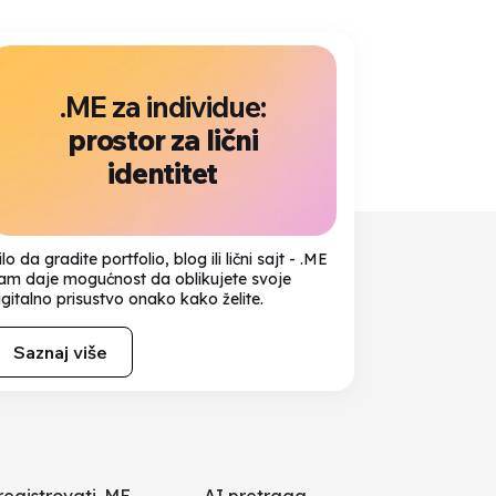
.ME za individue:
prostor za lični
identitet
ilo da gradite portfolio, blog ili lični sajt - .ME
am daje mogućnost da oblikujete svoje
igitalno prisustvo onako kako želite.
Saznaj više