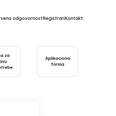
tvena odgovornost
Registrari
Kontakt
a za
Aplikaciona
javu
forma
otrebe