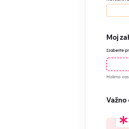
Moj za
Izaberite p
Molimo vas 
Važno 