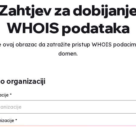
Zahtjev za dobijanj
WHOIS podataka
te ovaj obrazac da zatražite pristup WHOIS podacim
domen.
o organizaciji
acije
*
ganizacije
izacije
*