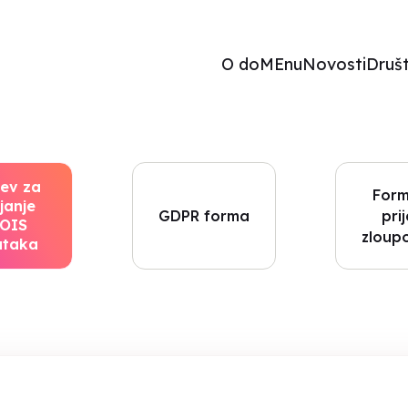
O doMEnu
Novosti
Druš
jev za
Form
janje
GDPR forma
pri
OIS
zloup
ataka