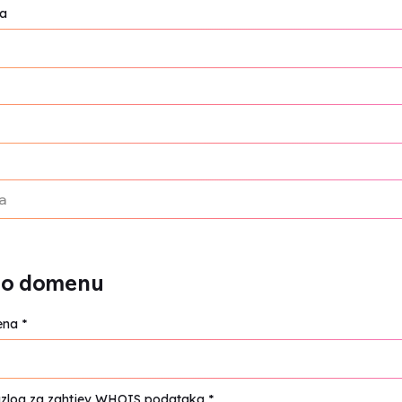
na
 o domenu
ena
*
azlog za zahtjev WHOIS podataka
*