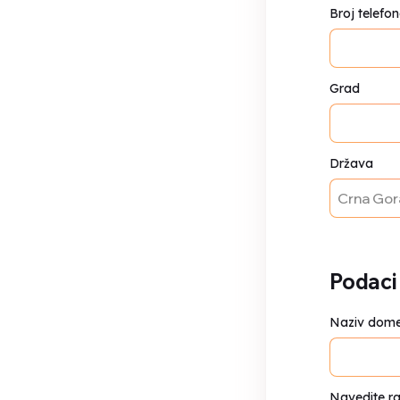
Broj telefo
Grad
Država
Podaci
Naziv dom
Navedite r