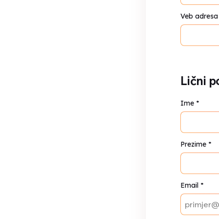
Veb adresa
Lični p
Ime
*
Prezime
*
Email
*