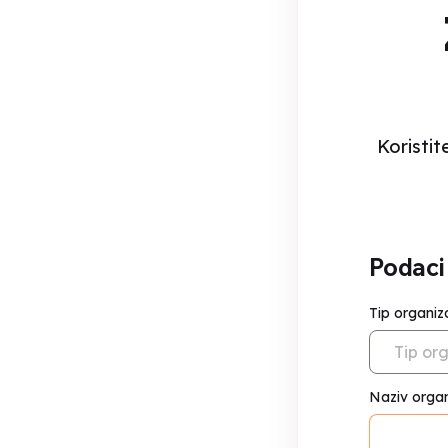
Koristi
Podaci 
Tip organiz
Tip or
Naziv organ