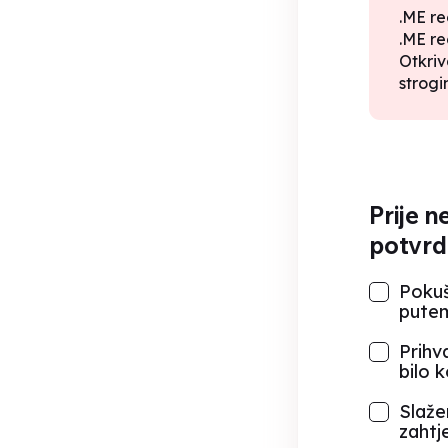
.ME re
.ME re
Otkriv
strogi
Prije n
potvrd
Pokuš
putem
Prihv
bilo 
Slaže
zahtj