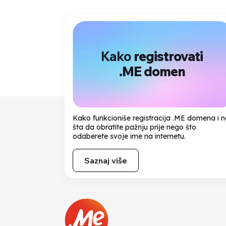
Kako
registrovati
.ME domen
Kako funkcioniše registracija .ME domena i 
šta da obratite pažnju prije nego što
odaberete svoje ime na internetu.
Saznaj više