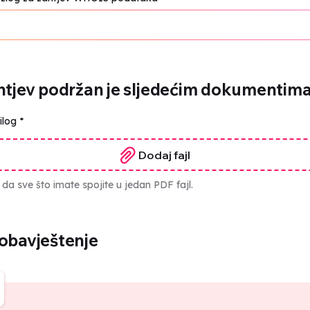
htjev podržan je sljedećim dokumentim
rilog
*
Dodaj fajl
da sve što imate spojite u jedan PDF fajl.
obavještenje