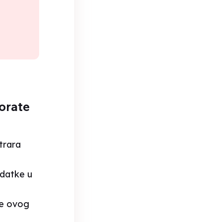
morate
trara
odatke u
de ovog