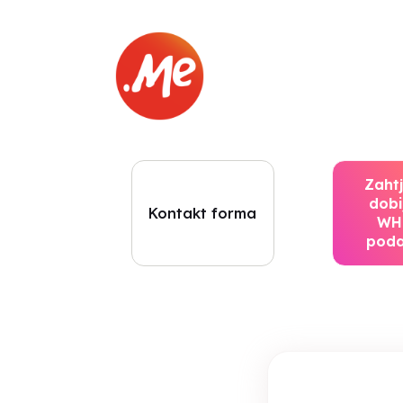
Zaht
dobi
Kontakt forma
WH
pod