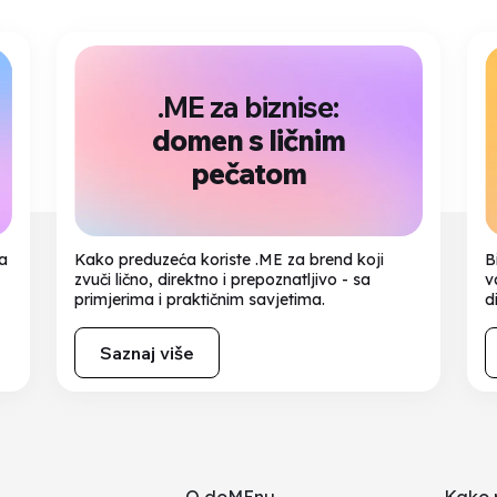
.ME za biznise:
domen s ličnim
pečatom
na
Kako preduzeća koriste .ME za brend koji
B
zvuči lično, direktno i prepoznatljivo - sa
v
primjerima i praktičnim savjetima.
d
Saznaj više