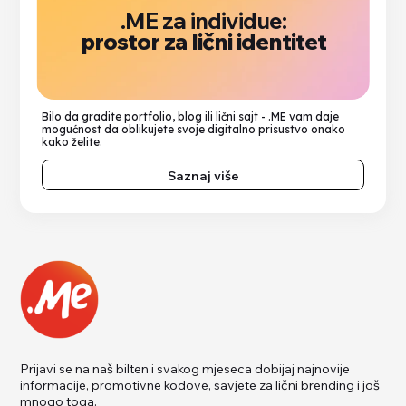
.ME za individue:
prostor za lični identitet
Bilo da gradite portfolio, blog ili lični sajt - .ME vam daje
mogućnost da oblikujete svoje digitalno prisustvo onako
kako želite.
Saznaj više
Prijavi se na naš bilten i svakog mjeseca dobijaj najnovije
informacije, promotivne kodove, savjete za lični brending i još
mnogo toga.