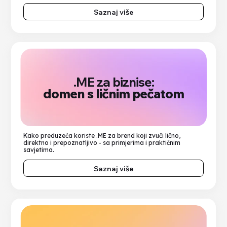
Saznaj više
.ME za biznise:
domen s ličnim pečatom
Kako preduzeća koriste .ME za brend koji zvuči lično,
direktno i prepoznatljivo - sa primjerima i praktičnim
savjetima.
Saznaj više