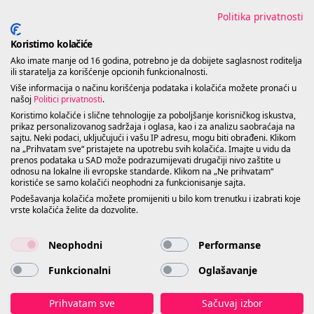
AI pretraga
Politike
Politika privatnosti
Novosti
Koristimo kolačiće
Uslovi korišćenja
Ako imate manje od 16 godina, potrebno je da dobijete saglasnost roditelja
Česta pitanja
ili staratelja za korišćenje opcionih funkcionalnosti.
Politika ISM
Više informacija o načinu korišćenja podataka i kolačića možete pronaći u
Kontakt
našoj
Politici privatnosti
.
Koristimo kolačiće i slične tehnologije za poboljšanje korisničkog iskustva,
Politika privatnosti
prikaz personalizovanog sadržaja i oglasa, kao i za analizu saobraćaja na
sajtu. Neki podaci, uključujući i vašu IP adresu, mogu biti obrađeni. Klikom
na „Prihvatam sve“ pristajete na upotrebu svih kolačića. Imajte u vidu da
prenos podataka u SAD može podrazumijevati drugačiji nivo zaštite u
odnosu na lokalne ili evropske standarde. Klikom na „Ne prihvatam“
koristiće se samo kolačići neophodni za funkcionisanje sajta.
Podešavanja kolačića možete promijeniti u bilo kom trenutku i izabrati koje
vrste kolačića želite da dozvolite.
Neophodni
Performanse
Funkcionalni
Oglašavanje
Prihvatam sve
Sačuvaj izbor