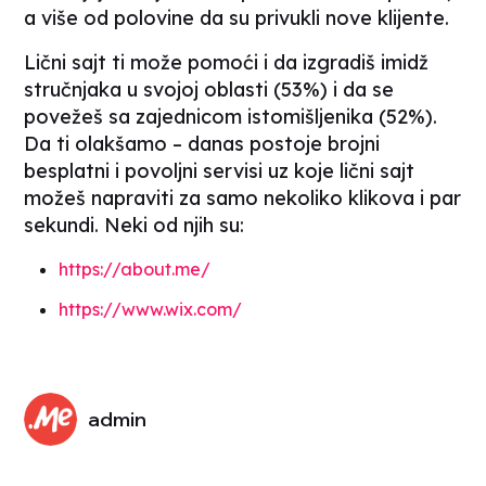
a više od polovine da su privukli nove klijente.
Lični sajt ti može pomoći i da izgradiš imidž
stručnjaka u svojoj oblasti (53%) i da se
povežeš sa zajednicom istomišljenika (52%).
Da ti olakšamo – danas postoje brojni
besplatni i povoljni servisi uz koje lični sajt
možeš napraviti za samo nekoliko klikova i par
sekundi. Neki od njih su:
https://about.me/
https://www.wix.com/
admin