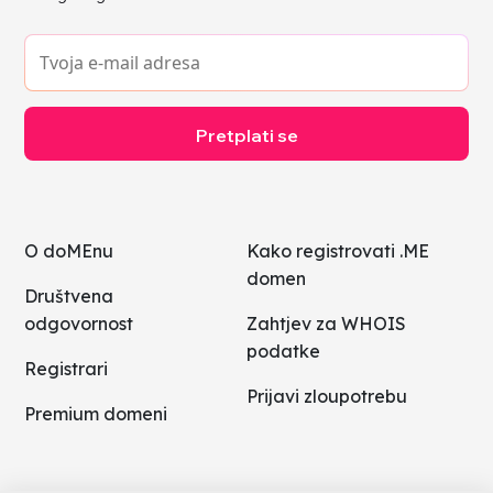
Pretplati se
O doMEnu
Kako registrovati .ME
domen
Društvena
odgovornost
Zahtjev za WHOIS
podatke
Registrari
Prijavi zloupotrebu
Premium domeni