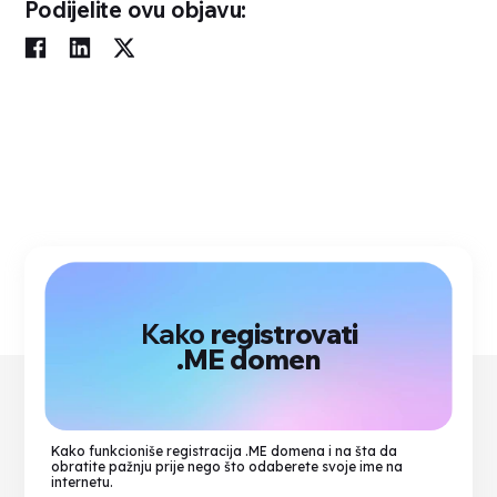
Podijelite ovu objavu:
Kako
registrovati
.ME domen
Kako funkcioniše registracija .ME domena i na šta da
obratite pažnju prije nego što odaberete svoje ime na
internetu.