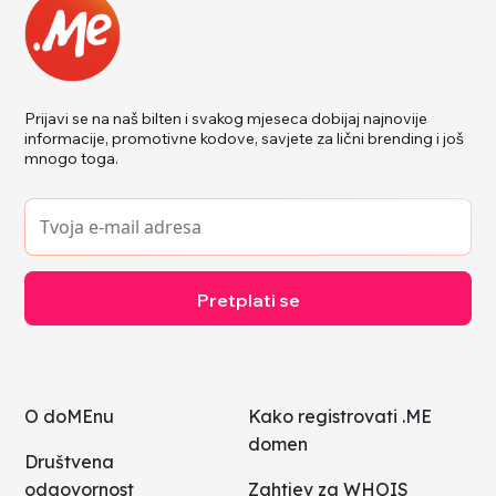
Prijavi se na naš bilten i svakog mjeseca dobijaj najnovije
informacije, promotivne kodove, savjete za lični brending i još
mnogo toga.
Pretplati se
O doMEnu
Kako registrovati .ME
domen
Društvena
odgovornost
Zahtjev za WHOIS