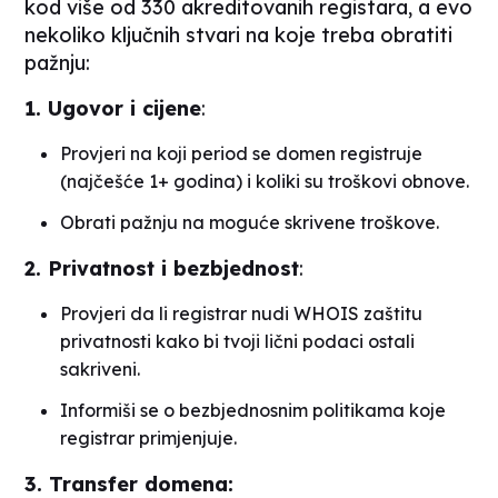
kod više od 330 akreditovanih registara, a evo
nekoliko ključnih stvari na koje treba obratiti
pažnju:
1. Ugovor i cijene
:
Provjeri na koji period se domen registruje
(najčešće 1+ godina) i koliki su troškovi obnove.
Obrati pažnju na moguće skrivene troškove.
2. Privatnost i bezbjednost
:
Provjeri da li registrar nudi WHOIS zaštitu
privatnosti kako bi tvoji lični podaci ostali
sakriveni.
Informiši se o bezbjednosnim politikama koje
registrar primjenjuje.
3. Transfer domena: