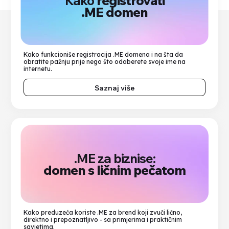
Kako
registrovati
.ME domen
Kako funkcioniše registracija .ME domena i na šta da
obratite pažnju prije nego što odaberete svoje ime na
internetu.
Saznaj više
.ME za biznise:
domen s ličnim pečatom
Kako preduzeća koriste .ME za brend koji zvuči lično,
direktno i prepoznatljivo - sa primjerima i praktičnim
savjetima.