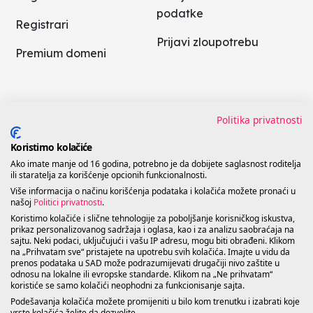
podatke
Registrari
Prijavi zloupotrebu
Premium domeni
AI pretraga
Politike
Politika privatnosti
Novosti
Koristimo kolačiće
Uslovi korišćenja
Ako imate manje od 16 godina, potrebno je da dobijete saglasnost roditelja
Česta pitanja
ili staratelja za korišćenje opcionih funkcionalnosti.
Politika ISM
Više informacija o načinu korišćenja podataka i kolačića možete pronaći u
Kontakt
našoj
Politici privatnosti
.
Koristimo kolačiće i slične tehnologije za poboljšanje korisničkog iskustva,
Politika privatnosti
prikaz personalizovanog sadržaja i oglasa, kao i za analizu saobraćaja na
sajtu. Neki podaci, uključujući i vašu IP adresu, mogu biti obrađeni. Klikom
na „Prihvatam sve“ pristajete na upotrebu svih kolačića. Imajte u vidu da
prenos podataka u SAD može podrazumijevati drugačiji nivo zaštite u
odnosu na lokalne ili evropske standarde. Klikom na „Ne prihvatam“
koristiće se samo kolačići neophodni za funkcionisanje sajta.
Podešavanja kolačića možete promijeniti u bilo kom trenutku i izabrati koje
vrste kolačića želite da dozvolite.