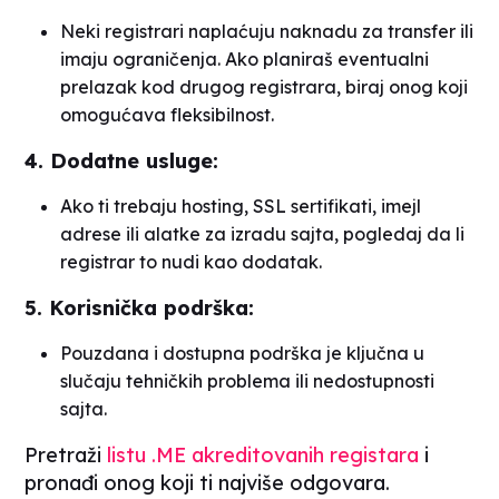
Neki registrari naplaćuju naknadu za transfer ili
imaju ograničenja. Ako planiraš eventualni
prelazak kod drugog registrara, biraj onog koji
omogućava fleksibilnost.
4. Dodatne usluge:
Ako ti trebaju hosting, SSL sertifikati, imejl
adrese ili alatke za izradu sajta, pogledaj da li
registrar to nudi kao dodatak.
5. Korisnička podrška:
Pouzdana i dostupna podrška je ključna u
slučaju tehničkih problema ili nedostupnosti
sajta.
Pretraži
listu .ME akreditovanih registara
i
pronađi onog koji ti najviše odgovara.