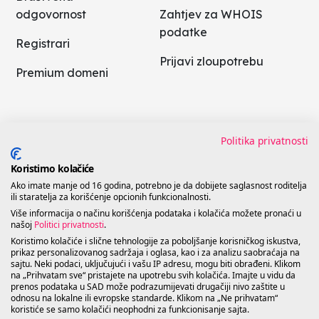
odgovornost
Zahtjev za WHOIS
podatke
Registrari
Prijavi zloupotrebu
Premium domeni
AI pretraga
Politike
Politika privatnosti
Novosti
Koristimo kolačiće
Uslovi korišćenja
Ako imate manje od 16 godina, potrebno je da dobijete saglasnost roditelja
Česta pitanja
ili staratelja za korišćenje opcionih funkcionalnosti.
Politika ISM
Više informacija o načinu korišćenja podataka i kolačića možete pronaći u
Kontakt
našoj
Politici privatnosti
.
Koristimo kolačiće i slične tehnologije za poboljšanje korisničkog iskustva,
Politika privatnosti
prikaz personalizovanog sadržaja i oglasa, kao i za analizu saobraćaja na
sajtu. Neki podaci, uključujući i vašu IP adresu, mogu biti obrađeni. Klikom
na „Prihvatam sve“ pristajete na upotrebu svih kolačića. Imajte u vidu da
prenos podataka u SAD može podrazumijevati drugačiji nivo zaštite u
odnosu na lokalne ili evropske standarde. Klikom na „Ne prihvatam“
koristiće se samo kolačići neophodni za funkcionisanje sajta.