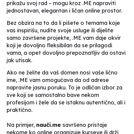
prikažu svoj rad – mogu kroz .ME napraviti
jednostavan, elegantan i ličan
online
prostor.
Bez obzira na to da li pišete o temama koje
vas inspirišu, nudite svoje usluge ili dijelite
samo završene projekte, .ME vam daje okvir
koji je dovoljno fleksibilan da se prilagodi
vama, a opet dovoljno prepoznatljiv da ostavi
jak utisak.
Ako ne želite da vaš domen nosi vaše lično
ime, .ME vam omogućava da od adrese
napravite jasnu poruku. To je odličan izbor za
sve koji se samostalno bave nekom
profesijom i žele da se istaknu autentično, ali i
praktično.
Na primjer,
nauči.me
savršeno pristaje
nekome ko
online
organizuje kurseve ili drži