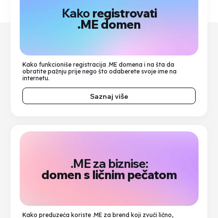
Kako
registrovati
.ME domen
Kako funkcioniše registracija .ME domena i na šta da
obratite pažnju prije nego što odaberete svoje ime na
internetu.
Saznaj više
.ME za biznise:
domen s ličnim pečatom
Kako preduzeća koriste .ME za brend koji zvuči lično,