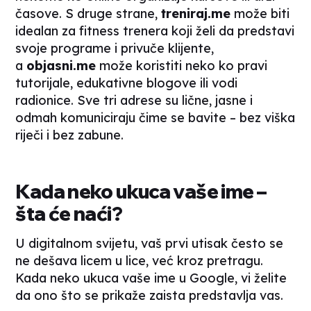
časove. S druge strane,
treniraj.me
može biti
idealan za
fitness
trenera koji želi da predstavi
svoje programe i privuče klijente,
a
objasni.me
može koristiti neko ko pravi
tutorijale, edukativne blogove ili vodi
radionice. Sve tri adrese su lične, jasne i
odmah komuniciraju čime se bavite – bez viška
riječi i bez zabune.
Kada neko ukuca vaše ime –
šta će naći?
U digitalnom svijetu, vaš prvi utisak često se
ne dešava licem u lice, već kroz pretragu.
Kada neko ukuca vaše ime u Google, vi želite
da ono što se prikaže zaista predstavlja vas.