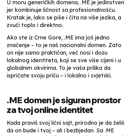
U moru generičkih domena, .ME je jedinstven
jer kombinuje ličnost sa profesionalnošću.
Kratak je, lako se piše i čita na više jezika, a
zvuči toplo i direktno.
Ako ste iz Crne Gore, .ME ima još jedno
značenje – to je naš nacionalni domen. Zato
on nije samo praktičan, već nosi i dozu
lokalnog identiteta, koji se sve više cijeni i u
globalnim okvirima. To je vaša prilika da
ispričate svoju priču – i lokalno i svjetski.
.ME domen je siguran prostor
za tvoj
online
identitet
Kada praviš svoj lični sajt, prirodno je da želiš
da on bude i tvoj – ali i bezbjedan. Sa .ME